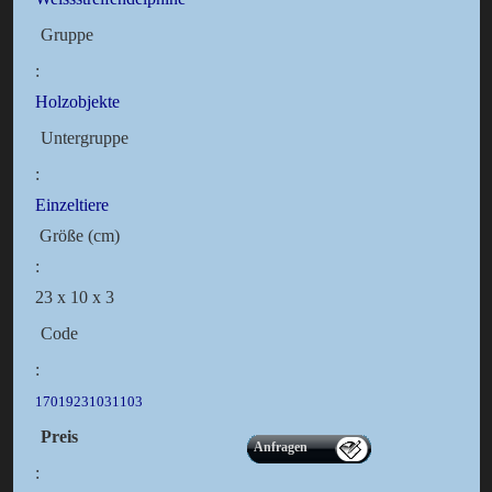
Gruppe
:
Holzobjekte
Untergruppe
:
Einzeltiere
Größe (cm)
:
23 x 10 x 3
Code
:
17019231031103
Preis
Anfragen
: