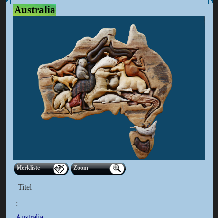
Australia
Merkliste
Zoom
Titel
:
Australia