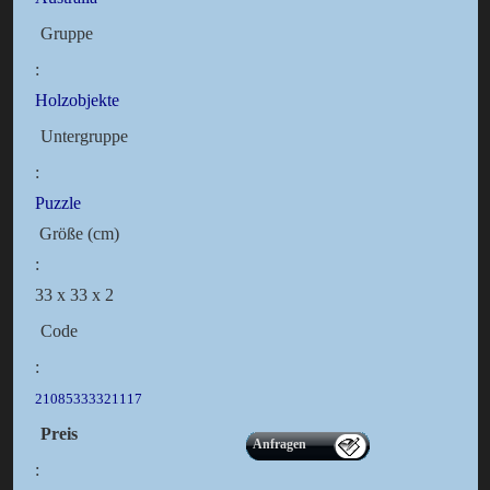
Gruppe
:
Holzobjekte
Untergruppe
:
Puzzle
Größe (cm)
:
33 x 33 x 2
Code
:
21085333321117
Preis
Anfragen
: