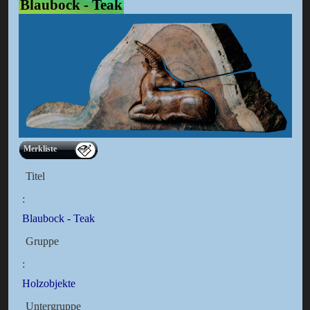
Blaubock - Teak
Merkliste
Titel
:
Blaubock - Teak
Gruppe
:
Holzobjekte
Untergruppe