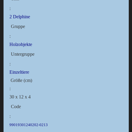
:
2 Delphine
Gruppe
:
Holzobjekte
Untergruppe
:
Einzeltiere
Größe (cm)
:
30 x 12 x 4
Code
:
99019301240202-0213