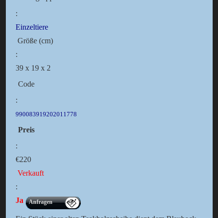
:
Einzeltiere
Größe (cm)
:
39 x 19 x 2
Code
:
990083919202011778
Preis
:
€220
Verkauft
:
Ja
Anfragen