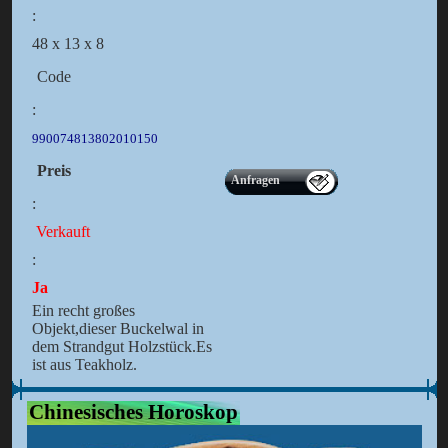
:
48 x 13 x 8
Code
:
990074813802010150
Preis
Anfragen
:
Verkauft
:
Ja
Ein recht großes
Objekt,dieser Buckelwal in
dem Strandgut Holzstück.Es
ist aus Teakholz.
Chinesisches Horoskop