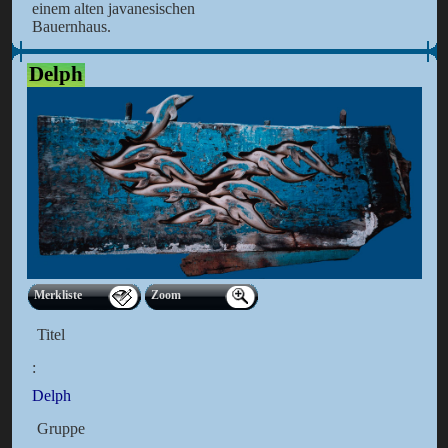
einem alten javanesischen
Bauernhaus.
Delph
Merkliste
Zoom
Titel
:
Delph
Gruppe