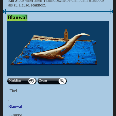
Ein Stück einer alten Teakholzscheibe dient dem Blaubock
als zu Hause.Teakholz.
Blauwal
Merkliste
Zoom
Titel
:
Blauwal
Gruppe