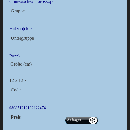
Chinesisches Horoskop
Gruppe
:
Holzobjekte
Untergruppe
:
Puzzle
Größe (cm)
:
12 x 12 x 1
Code
:
080851212102122474
Preis
Anfragen
: