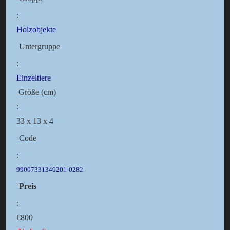
:
Holzobjekte
Untergruppe
:
Einzeltiere
Größe (cm)
:
33 x 13 x 4
Code
:
99007331340201-0282
Preis
:
€800