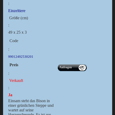
:
Einzeltiere
Größe (cm)
:
49 x 25 x 3
Code
:
99012492530201
Preis
Anfragen
:
Verkauft
:
Ja
Einsam steht das Bison in
einer grünlichen Steppe und
wartet auf seine
Herzensfreunde. Es ist aus