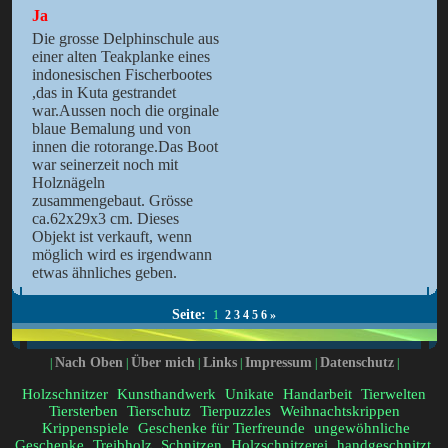
Ja
Die grosse Delphinschule aus
einer alten Teakplanke eines
indonesischen Fischerbootes
,das in Kuta gestrandet
war.Aussen noch die orginale
blaue Bemalung und von
innen die rotorange.Das Boot
war seinerzeit noch mit
Holznägeln
zusammengebaut. Grösse
ca.62x29x3 cm. Dieses
Objekt ist verkauft, wenn
möglich wird es irgendwann
etwas ähnliches geben.
Seite:
1
2
3
4
5
6
»
Nach Oben
Über mich
Links
Impressum
Datenschutz
|
|
|
|
|
|
Holzschnitzer
Kunsthandwerk
Unikate
Handarbeit
Tierwelten
Tiersterben
Tierschutz
Tierpuzzles
Weihnachtskrippen
Krippenspiele
Geschenke für Tierfreunde
ungewöhnliche
Geschenke
Treibholz
Schnitzen
Holzschnitzerei
handgeschnitzt