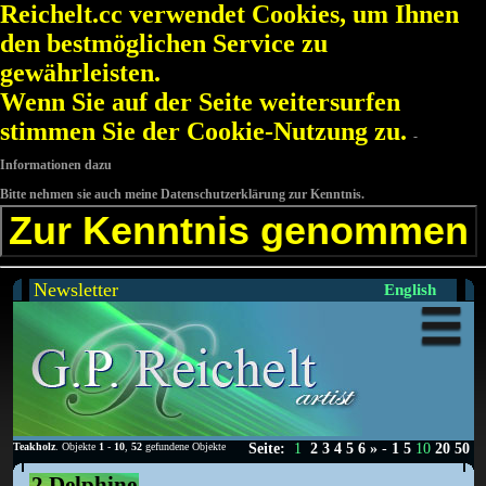
Reichelt.cc verwendet Cookies, um Ihnen
den bestmöglichen Service zu
gewährleisten.
Wenn Sie auf der Seite weitersurfen
stimmen Sie der Cookie-Nutzung zu.
-
Informationen dazu
Bitte nehmen sie auch meine Datenschutzerklärung zur Kenntnis.
Zur Kenntnis genommen
Newsletter
English
Teakholz
. Objekte
1
-
10
,
52
gefundene Objekte
Seite:
1
2
3
4
5
6
»
-
1
5
10
20
50
2 Delphine