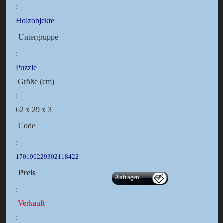
:
Holzobjekte
Untergruppe
:
Puzzle
Größe (cm)
:
62 x 29 x 3
Code
:
170196229302118422
Preis
Anfragen
:
Verkauft
: