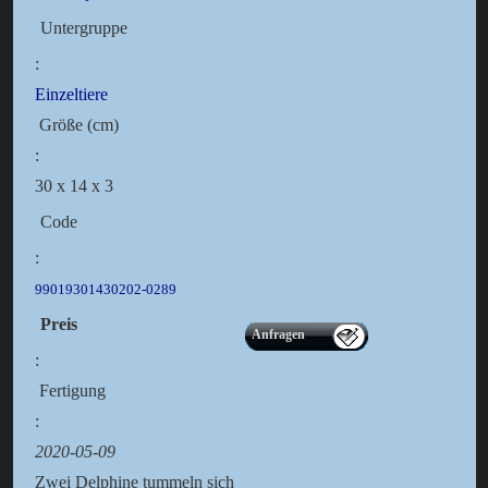
Untergruppe
:
Einzeltiere
Größe (cm)
:
30 x 14 x 3
Code
:
99019301430202-0289
Preis
Anfragen
:
Fertigung
:
2020-05-09
Zwei Delphine tummeln sich