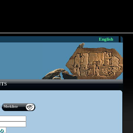
English
NTS
n
Merkliste