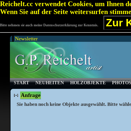
Reichelt.cc verwendet Cookies, um Ihnen de
Wenn Sie auf der Seite weitersurfen stimm
Zur 
Bitte nehmen sie auch meine Datenschutzerklärung zur Kenntnis.
Newsletter
START
NEUHEITEN
HOLZOBJEKTE
PHOTO
Anfrage
Sie haben noch keine Objekte ausgewählt. Bitte wähl