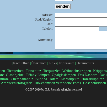
Adresse
:
Stadt/Region
:
Land
:
Telefon
:
Mitteilung
:
Nach Oben
Über mich
Links
Impressum
Datenschutz
|
|
|
|
|
|
lten
Tiersterben
Tierschutz
Tierpuzzles
Weihnachtskrippen
Krippens
kte
Glasobjekte
Tiffany Lampen
Opalglaslampen
Das Nashorn
Das 
nholz
Chempakaholz
Buddha
Totem
Lichtobjekte
Holzskulpturen
Architekturfotografie
Bio-chemisch veränderte Fotos
Geschenkideen
© 2007-2026 by G.P. Reichelt. All rights reserved