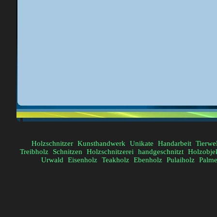
Holzschnitzer
Kunsthandwerk
Unikate
Handarbeit
Tierwe
Treibholz
Schnitzen
Holzschnitzerei
handgeschnitzt
Holzobje
Urwald
Eisenholz
Teakholz
Ebenholz
Pulaiholz
Palme