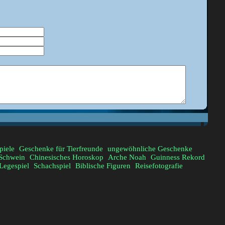
piele
Geschenke für Tierfreunde
ungewöhnliche Geschenke
Schwein
Chinesisches Horoskop
Arche Noah
Guinness Rekord
Legespiel
Schachspiel
Biblische Figuren
Reisefotografie