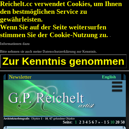
Reichelt.cc verwendet Cookies, um Ihnen
den bestmöglichen Service zu
gewährleisten.
Wenn Sie auf der Seite weitersurfen
stimmen Sie der Cookie-Nutzung zu.
-
Informationen dazu
Bitte nehmen sie auch meine Datenschutzerklärung zur Kenntnis.
Zur Kenntnis genommen
Newsletter
English
Architekturfotografie
. Objekte
1
-
10
,
67
gefundene Objekte
Seite:
1
2
3
4
5
6
7
»
-
1
5
10
20
50