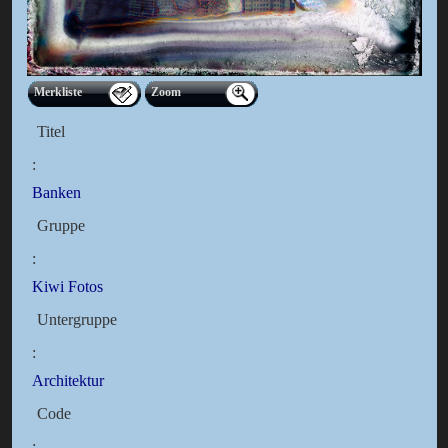
Merkliste
Zoom
Titel
:
Banken
Gruppe
:
Kiwi Fotos
Untergruppe
:
Architektur
Code
: