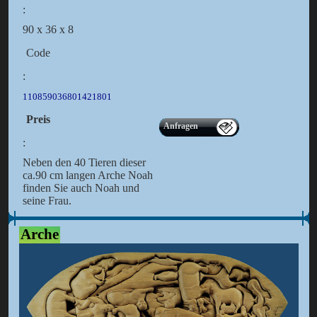
:
90 x 36 x 8
Code
:
110859036801421801
Preis
Anfragen
:
Neben den 40 Tieren dieser
ca.90 cm langen Arche Noah
finden Sie auch Noah und
seine Frau.
Arche