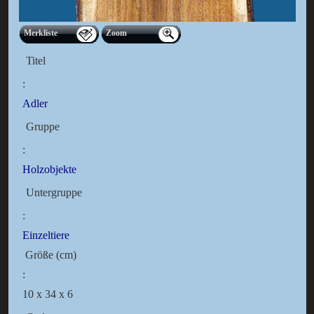
Merkliste
Zoom
Titel
:
Adler
Gruppe
:
Holzobjekte
Untergruppe
:
Einzeltiere
Größe (cm)
:
10 x 34 x 6