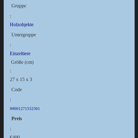
Gruppe
:
Holzobjekte
Untergruppe
:
Einzeltiere
Größe (cm)
:
27 x 15 x 3
Code
:
99001271532301
Preis
:
€400