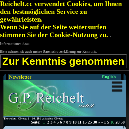
Reichelt.cc verwendet Cookies, um Ihnen
den bestmöglichen Service zu
gewährleisten.
Wenn Sie auf der Seite weitersurfen
stimmen Sie der Cookie-Nutzung zu.
-
Informationen dazu
Bitte nehmen sie auch meine Datenschutzerklärung zur Kenntnis.
Zur Kenntnis genommen
Newsletter
English
Tierwelten
. Objekte
1
-
10
,
291
gefundene Objekte
Seite:
1
2
3
4
5
6
7
8
9
10
11
15
25
30
»
-
1
5
10
20
50