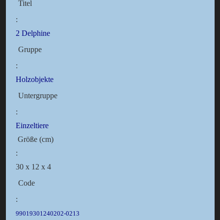
Titel
:
2 Delphine
Gruppe
:
Holzobjekte
Untergruppe
:
Einzeltiere
Größe (cm)
:
30 x 12 x 4
Code
:
99019301240202-0213