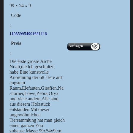
99 x 54 x 9
Code
:
110859954901681116
Preis
Anfragen
:
Die erste grosse Arche
Noah,die ich geschnitzt
habe.Eine kunstvolle
Anordnung der 68 Tiere auf
engstem
Raum.Elefanten,Giraffen,Na
shörner,Löwe,Zebra,Oryx
und viele andere.Alle sind
aus diesem Holzstück
entstanden.Mit dieser
ungewöhnlichen
Tiersammlung hat man gleich
einen ganzen Zoo
zuhause.Masse 99x54x9cm