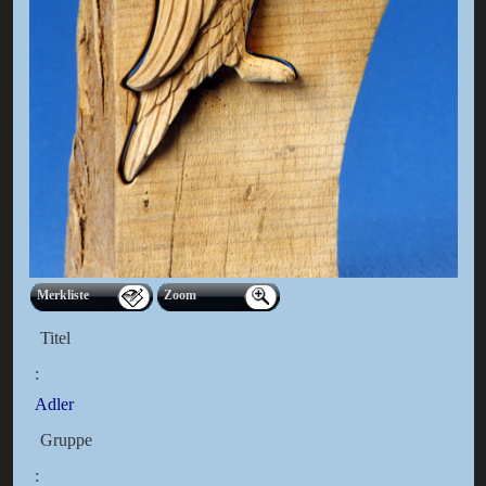
Merkliste
Zoom
Titel
:
Adler
Gruppe
: