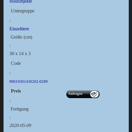
Holzobjekte
Untergruppe
:
Einzeltiere
Größe (cm)
:
30 x 14 x 3
Code
:
99019301430202-0289
Preis
Anfragen
:
Fertigung
:
2020-05-09