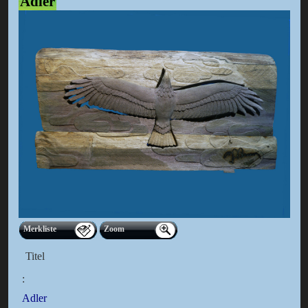
Adler
Merkliste
Zoom
Titel
:
Adler