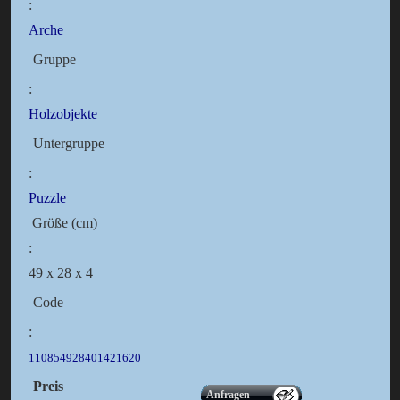
:
Arche
Gruppe
:
Holzobjekte
Untergruppe
:
Puzzle
Größe (cm)
:
49 x 28 x 4
Code
:
110854928401421620
Preis
Anfragen