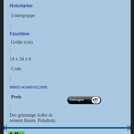
Holzobjekte
Untergruppe
:
Einzeltiere
Größe (cm)
:
14 x 34 x 6
Code
:
990011434601012008
Preis
Anfragen
:
Der grimmige Adler in
seinem Baum. Pulaiholz.