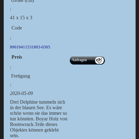
Größe (cm)
:
41 x 15 x 3
Code
:
99019411531803-0305
Preis
Anfragen
:
Fertigung
:
2020-05-09
Drei Delphine tummeln sich
in der blauen See. Es wäre
schön wenn sie das immer so
tun könnten. Boyar Holz von
Bootswrack.Teile dieses
Objektes können geklebt
sein.