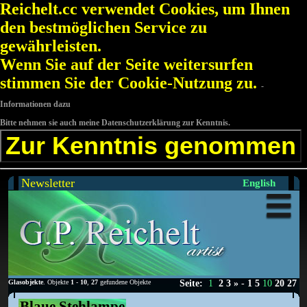
Reichelt.cc verwendet Cookies, um Ihnen
den bestmöglichen Service zu
gewährleisten.
Wenn Sie auf der Seite weitersurfen
stimmen Sie der Cookie-Nutzung zu.
-
Informationen dazu
Bitte nehmen sie auch meine Datenschutzerklärung zur Kenntnis.
Zur Kenntnis genommen
Newsletter
English
Glasobjekte
. Objekte
1
-
10
,
27
gefundene Objekte
Seite:
1
2
3
»
-
1
5
10
20
27
Blaue Stehlampe