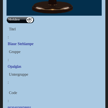
Merkliste
Titel
:
Blaue Stehlampe
Gruppe
:
Opalglas
Untergruppe
:
Code
:
90304030059001