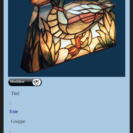
Merkliste
Titel
:
Ente
Gruppe
: