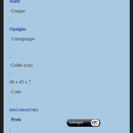
Hahn
Gruppe
:
Opalglas
Untergruppe
:
-
Größe (cm)
:
40 x 45 x 7
Code
:
90051404507901
Preis
Anfragen
: