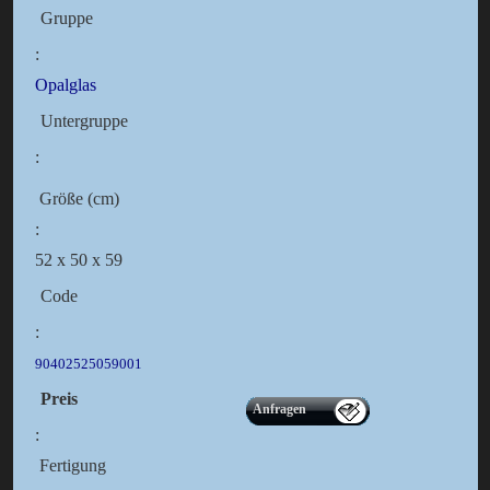
Gruppe
:
Opalglas
Untergruppe
:
Größe (cm)
:
52 x 50 x 59
Code
:
90402525059001
Preis
Anfragen
:
Fertigung