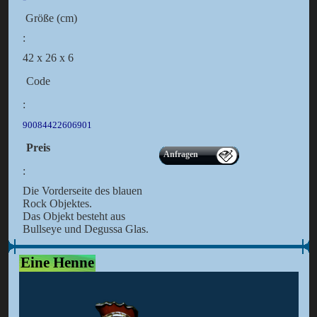
Größe (cm)
:
42 x 26 x 6
Code
:
90084422606901
Preis
Anfragen
:
Die Vorderseite des blauen
Rock Objektes.
Das Objekt besteht aus
Bullseye und Degussa Glas.
Eine Henne