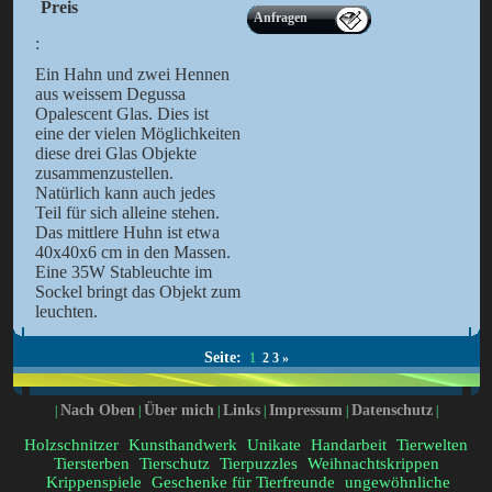
Preis
Anfragen
:
Ein Hahn und zwei Hennen
aus weissem Degussa
Opalescent Glas. Dies ist
eine der vielen Möglichkeiten
diese drei Glas Objekte
zusammenzustellen.
Natürlich kann auch jedes
Teil für sich alleine stehen.
Das mittlere Huhn ist etwa
40x40x6 cm in den Massen.
Eine 35W Stableuchte im
Sockel bringt das Objekt zum
leuchten.
Seite:
1
2
3
»
Nach Oben
Über mich
Links
Impressum
Datenschutz
|
|
|
|
|
|
Holzschnitzer
Kunsthandwerk
Unikate
Handarbeit
Tierwelten
Tiersterben
Tierschutz
Tierpuzzles
Weihnachtskrippen
Krippenspiele
Geschenke für Tierfreunde
ungewöhnliche