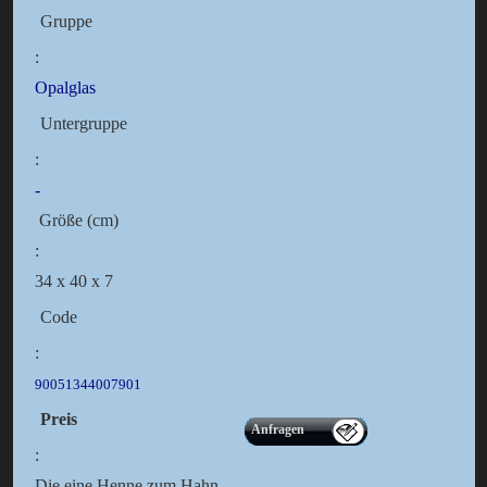
Gruppe
:
Opalglas
Untergruppe
:
-
Größe (cm)
:
34 x 40 x 7
Code
:
90051344007901
Preis
Anfragen
:
Die eine Henne zum Hahn.