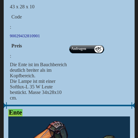
43 x 28 x 10
Code
:
90029432810901
Preis
Anfragen
:
Die Ente ist im Bauchbereich
deutlich breiter als im
Kopfbereich.
Die Lampe ist mit einer
Softlux-L 35 W Leute
bestückt. Masse 34x28x10
cm.
Ente