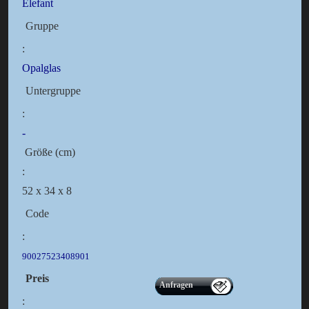
Elefant
Gruppe
:
Opalglas
Untergruppe
:
-
Größe (cm)
:
52 x 34 x 8
Code
:
90027523408901
Preis
Anfragen
: