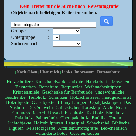
Kein Treffer für die Suche nach 'Reisefotografie'
Objekte nach beliebigen Kriterien suchen.
Gruppe
:
Untergruppe
:
Sortieren nach
:
Nach Oben
Über mich
Links
Impressum
Datenschutz
|
|
|
|
|
|
Holzschnitzer
Kunsthandwerk
Unikate
Handarbeit
Tierwelten
Tiersterben
Tierschutz
Tierpuzzles
Weihnachtskrippen
Krippenspiele
Geschenke für Tierfreunde
ungewöhnliche
Geschenke
Treibholz
Schnitzen
Holzschnitzerei
handgeschnitzt
Holzobjekte
Glasobjekte
Tiffany Lampen
Opalglaslampen
Das
Nashorn
Das Schwein
Chinesisches Horoskop
Arche Noah
Guinness Rekord
Urwald
Eisenholz
Teakholz
Ebenholz
Pulaiholz
Palmenholz
Chempakaholz
Buddha
Totem
Lichtobjekte
Holzskulpturen
Legespiel
Schachspiel
Biblische
Figuren
Reisefotografie
Architekturfotografie
Bio-chemisch
veränderte Fotos
Geschenkideen