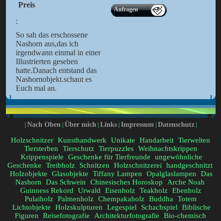
Preis
Anfragen
:
So sah das erschossene
Nashorn aus,das ich
irgendwann einmal in einer
Illustrierten gesehen
hatte.Danach entstand das
Nashornobjekt.schaut es
Euch mal an.
Nach Oben
Über mich
Links
Impressum
Datenschutz
|
|
|
|
|
|
Holzschnitzer
Kunsthandwerk
Unikate
Handarbeit
Tierwelten
Tiersterben
Tierschutz
Tierpuzzles
Weihnachtskrippen
Krippenspiele
Geschenke für Tierfreunde
ungewöhnliche
Geschenke
Treibholz
Schnitzen
Holzschnitzerei
handgeschnitzt
Holzobjekte
Glasobjekte
Tiffany Lampen
Opalglaslampen
Das
Nashorn
Das Schwein
Chinesisches Horoskop
Arche Noah
Guinness Rekord
Urwald
Eisenholz
Teakholz
Ebenholz
Pulaiholz
Palmenholz
Chempakaholz
Buddha
Totem
Lichtobjekte
Holzskulpturen
Legespiel
Schachspiel
Biblische
Figuren
Reisefotografie
Architekturfotografie
Bio-chemisch