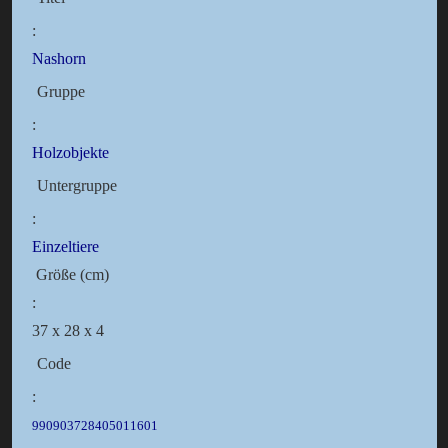
:
Nashorn
Gruppe
:
Holzobjekte
Untergruppe
:
Einzeltiere
Größe (cm)
:
37 x 28 x 4
Code
:
990903728405011601