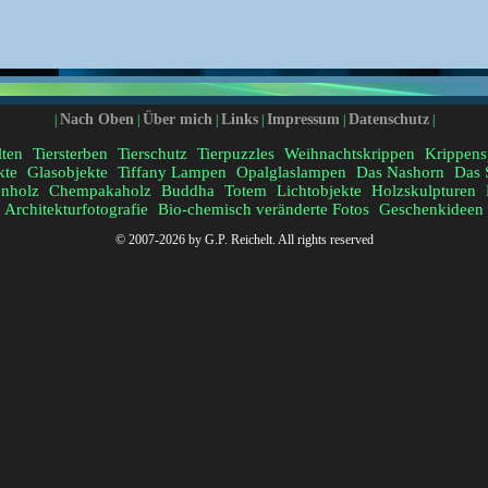
Nach Oben
Über mich
Links
Impressum
Datenschutz
|
|
|
|
|
|
lten
Tiersterben
Tierschutz
Tierpuzzles
Weihnachtskrippen
Krippens
kte
Glasobjekte
Tiffany Lampen
Opalglaslampen
Das Nashorn
Das 
nholz
Chempakaholz
Buddha
Totem
Lichtobjekte
Holzskulpturen
Architekturfotografie
Bio-chemisch veränderte Fotos
Geschenkideen
© 2007-2026 by G.P. Reichelt. All rights reserved