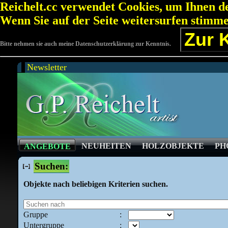
Reichelt.cc verwendet Cookies, um Ihnen de
Wenn Sie auf der Seite weitersurfen stimm
Zur 
Bitte nehmen sie auch meine Datenschutzerklärung zur Kenntnis.
Newsletter
NEUHEITEN
HOLZOBJEKTE
PH
ANGEBOTE
Suchen:
Objekte nach beliebigen Kriterien suchen.
Gruppe
:
Untergruppe
: